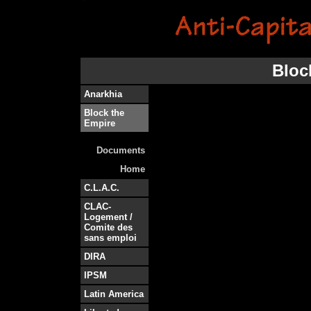
Bloc
Anarkhia
Block the
Empire
Documents
Home
C.L.A.C.
CLAC-
Logement /
Comite des
sans emploi
DIRA
IPSM
Latin America